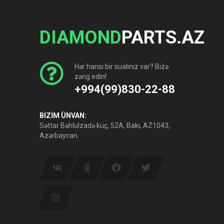
DIAMOND
PARTS.AZ
Hər hansı bir sualınız var? Bizə
zəng edin!
+994(99)830-22-88
BİZİM ÜNVAN:
Səttar Bəhlulzadə küç, 52A, Bakı, AZ1043,
Azərbaycan.