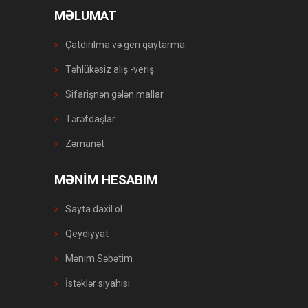
MƏLUMAT
Çatdırılma və geri qaytarma
Təhlükəsiz alış -veriş
Sifarişnən gələn mallar
Tərəfdaşlar
Zəmanət
MƏNİM HESABIM
Sayta daxil ol
Qeydiyyat
Mənim Səbətim
İstəklər siyahısı