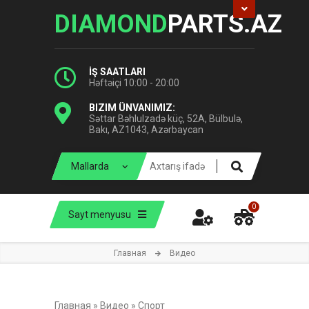
DIAMOND
PARTS.AZ
İŞ SAATLARI
Həftəiçi 10:00 - 20:00
BIZIM ÜNVANIMIZ:
Səttar Bəhlulzadə küç, 52A, Bülbulə,
Bakı, AZ1043, Azərbaycan
0
Sayt menyusu
Главная
Видео
Главная
»
Видео
»
Спорт