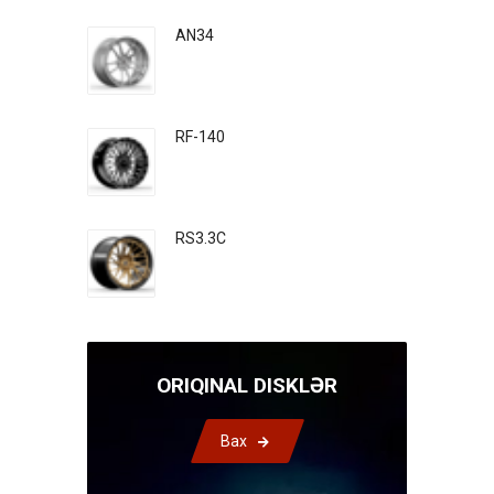
AN34
RF-140
RS3.3C
ORIQINAL DISKLƏR
Bax