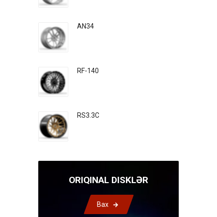
AN34
RF-140
RS3.3C
ORIQINAL DISKLƏR
Bax