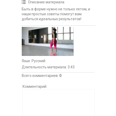
Описание материала
:
Быть в форме нужно не только летом, и
наши простые советы помогут вам
добиться идеальных результатов!
Язык
: Русский
Длительность материала
: 3:43
Всего комментариев
:
0
Комментарий: