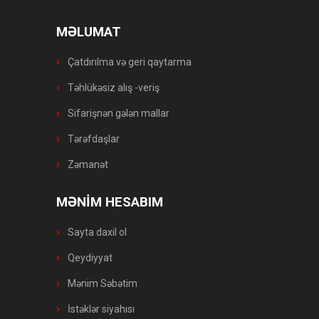
MƏLUMAT
Çatdırılma və geri qaytarma
Təhlükəsiz alış -veriş
Sifarişnən gələn mallar
Tərəfdaşlar
Zəmanət
MƏNİM HESABIM
Sayta daxil ol
Qeydiyyat
Mənim Səbətim
İstəklər siyahısı