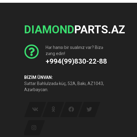
DIAMOND
PARTS.AZ
Hər hansı bir sualınız var? Bizə
zəng edin!
+994(99)830-22-88
BİZİM ÜNVAN:
Səttar Bəhlulzadə küç, 52A, Bakı, AZ1043,
Azərbaycan.