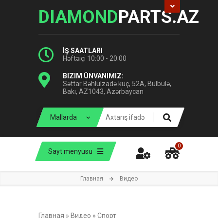
DIAMOND
PARTS.AZ
İŞ SAATLARI
Həftəiçi 10:00 - 20:00
BIZIM ÜNVANIMIZ:
Səttar Bəhlulzadə küç, 52A, Bülbulə,
Bakı, AZ1043, Azərbaycan
0
Sayt menyusu
Главная
Видео
Главная
»
Видео
»
Спорт