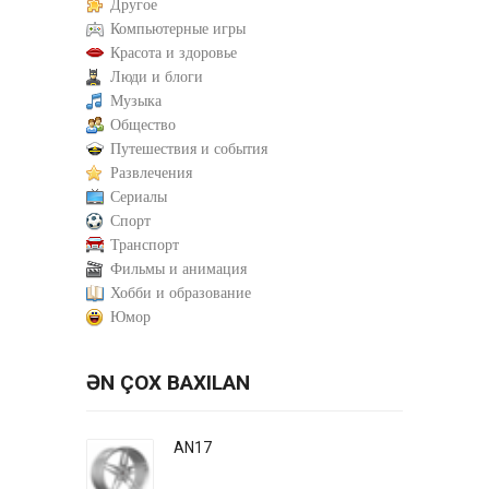
Другое
Компьютерные игры
Красота и здоровье
Люди и блоги
Музыка
Общество
Путешествия и события
Развлечения
Сериалы
Спорт
Транспорт
Фильмы и анимация
Хобби и образование
Юмор
ƏN ÇOX BAXILAN
AN17