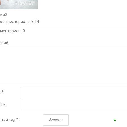
ский
ость материала
: 3:14
мментариев
:
0
арий:
 *:
l *:
ный код *: