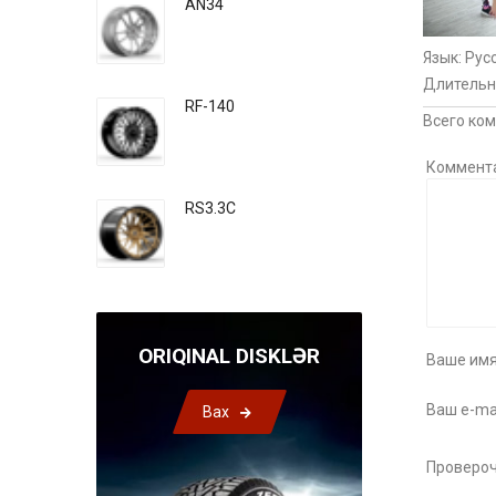
AN34
Язык
: Рус
Длительн
RF-140
Всего ко
Коммент
RS3.3C
ORIQINAL DISKLƏR
Ваше имя
Ваш e-mai
Bax
Провероч