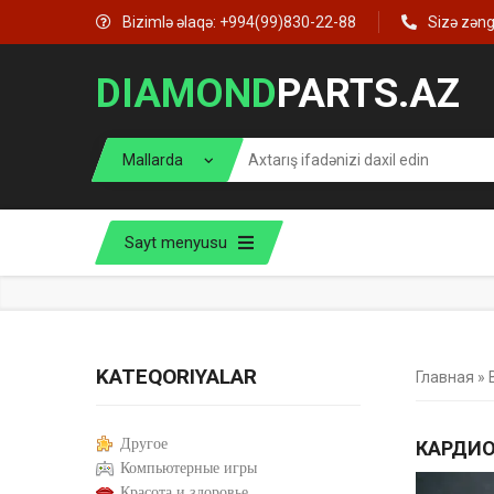
Bizimlə əlaqə: +994(99)830-22-88
Sizə zən
DIAMOND
PARTS.AZ
Sayt menyusu
KATEQORIYALAR
Главная
»
Другое
КАРДИО
Компьютерные игры
Красота и здоровье