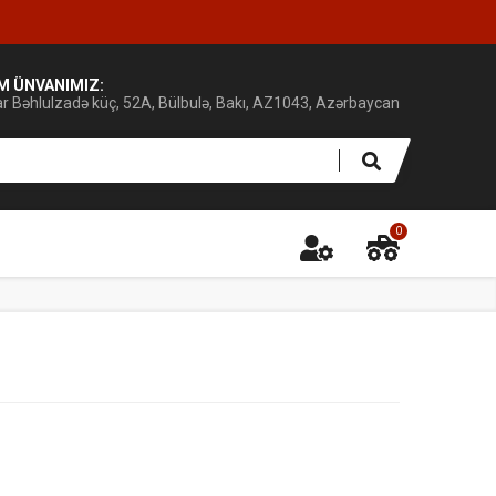
IM ÜNVANIMIZ:
ar Bəhlulzadə küç, 52A, Bülbulə, Bakı, AZ1043, Azərbaycan
0