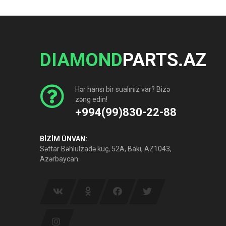
DIAMOND
PARTS.AZ
Hər hansı bir sualınız var? Bizə
zəng edin!
+994(99)830-22-88
BİZİM ÜNVAN:
Səttar Bəhlulzadə küç, 52A, Bakı, AZ1043,
Azərbaycan.