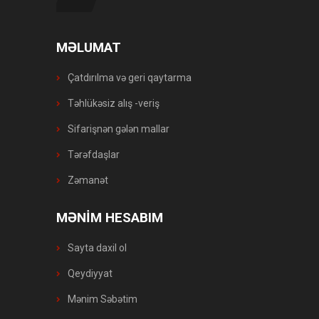
MƏLUMAT
Çatdırılma və geri qaytarma
Təhlükəsiz alış -veriş
Sifarişnən gələn mallar
Tərəfdaşlar
Zəmanət
MƏNİM HESABIM
Sayta daxil ol
Qeydiyyat
Mənim Səbətim