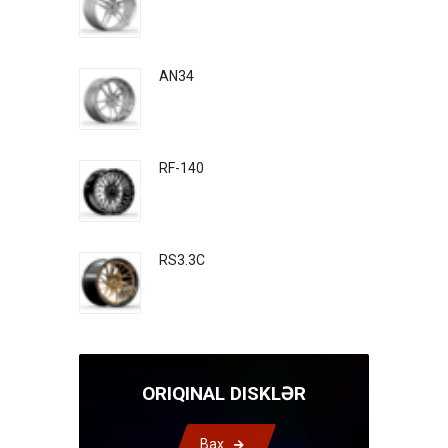
AN34
RF-140
RS3.3C
ORIQINAL DISKLƏR
Bax