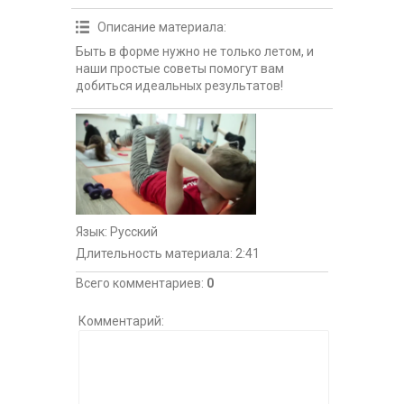
Описание материала
:
Быть в форме нужно не только летом, и
наши простые советы помогут вам
добиться идеальных результатов!
Язык
: Русский
Длительность материала
: 2:41
Всего комментариев
:
0
Комментарий: