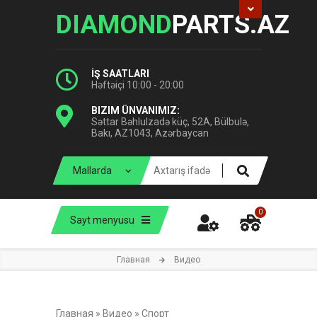
DIAMOND
PARTS.AZ
İŞ SAATLARI
Həftəiçi 10:00 - 20:00
BIZIM ÜNVANIMIZ:
Səttar Bəhlulzadə küç, 52A, Bülbulə,
Bakı, AZ1043, Azərbaycan
0
Sayt menyusu
Главная
Видео
Главная
»
Видео
»
Спорт