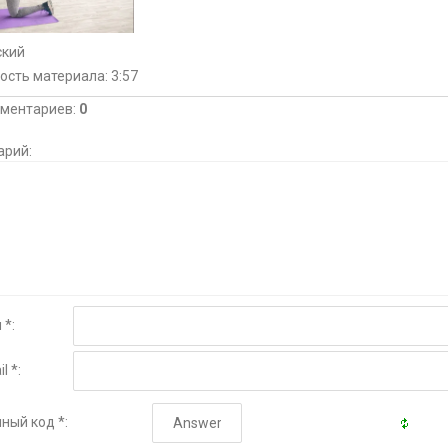
ский
ость материала
: 3:57
мментариев
:
0
арий:
 *:
l *:
ный код *: