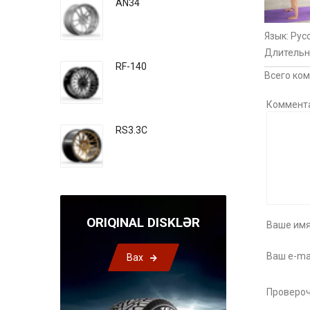
AN34
Язык
: Рус
Длительн
RF-140
Всего ко
Коммент
RS3.3C
ORIQINAL DISKLƏR
Ваше имя
Ваш e-mai
Bax
Провероч