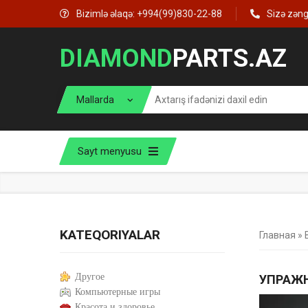
Bizimlə əlaqə: +994(99)830-22-88
Sizə zən
DIAMOND
PARTS.AZ
Sayt menyusu
KATEQORIYALAR
Главная
»
Другое
УПРАЖН
Компьютерные игры
Красота и здоровье