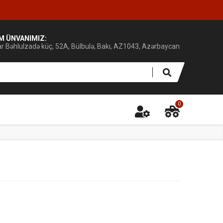
IM ÜNVANIMIZ:
ar Bəhlulzadə küç, 52A, Bülbulə, Bakı, AZ1043, Azərbaycan
0