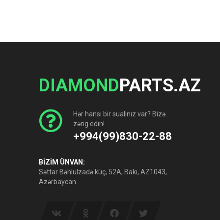
DIAMOND
PARTS.AZ
Hər hansı bir sualınız var? Bizə
zəng edin!
+994(99)830-22-88
BİZİM ÜNVAN:
Səttar Bəhlulzadə küç, 52A, Bakı, AZ1043,
Azərbaycan.