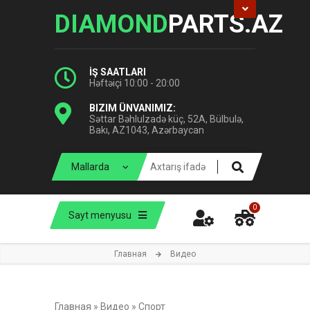
DIAMOND
PARTS.AZ
İŞ SAATLARI
Həftəiçi 10:00 - 20:00
BIZIM ÜNVANIMIZ:
Səttar Bəhlulzadə küç, 52A, Bülbulə,
Bakı, AZ1043, Azərbaycan
0
Sayt menyusu
Главная
Видео
Главная
»
Видео
»
Спорт