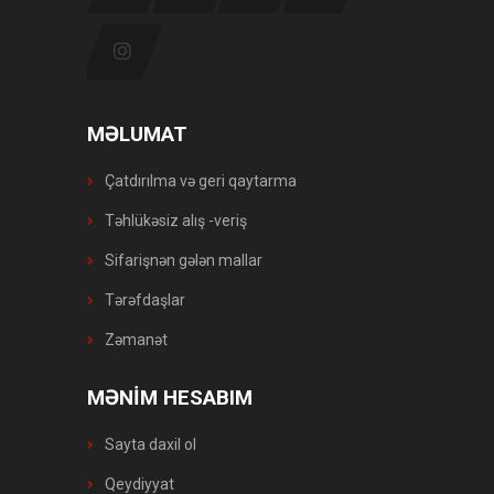
MƏLUMAT
Çatdırılma və geri qaytarma
Təhlükəsiz alış -veriş
Sifarişnən gələn mallar
Tərəfdaşlar
Zəmanət
MƏNİM HESABIM
Sayta daxil ol
Qeydiyyat