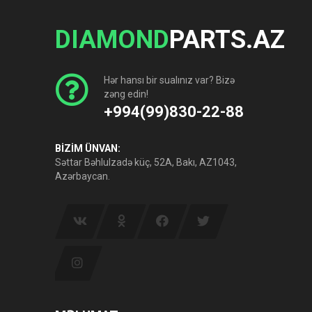
DIAMOND
PARTS.AZ
Hər hansı bir sualınız var? Bizə
zəng edin!
+994(99)830-22-88
BİZİM ÜNVAN:
Səttar Bəhlulzadə küç, 52A, Bakı, AZ1043,
Azərbaycan.