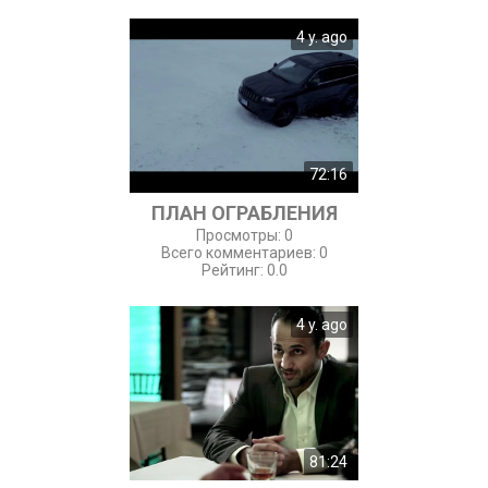
4 y. ago
72:16
ПЛАН ОГРАБЛЕНИЯ
Просмотры
:
0
Всего комментариев
:
0
Рейтинг
:
0.0
4 y. ago
81:24