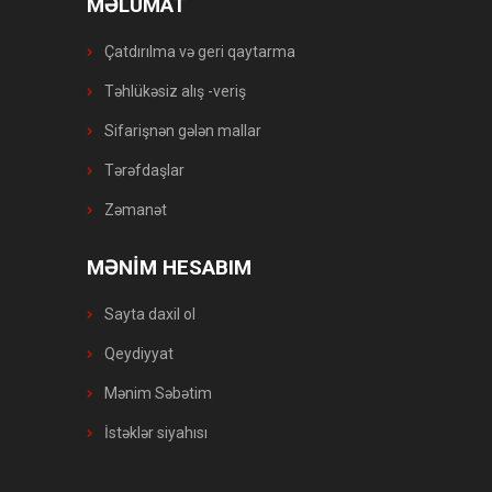
MƏLUMAT
Çatdırılma və geri qaytarma
Təhlükəsiz alış -veriş
Sifarişnən gələn mallar
Tərəfdaşlar
Zəmanət
MƏNİM HESABIM
Sayta daxil ol
Qeydiyyat
Mənim Səbətim
İstəklər siyahısı