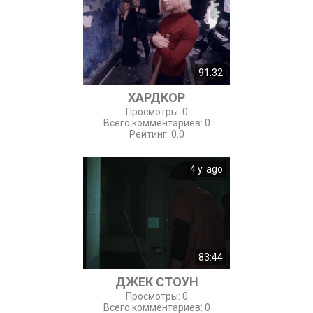
91:32
ХАРДКОР
Просмотры
:
0
Всего комментариев
:
0
Рейтинг
:
0.0
4 y. ago
83:44
ДЖЕК СТОУН
Просмотры
:
0
Всего комментариев
:
0