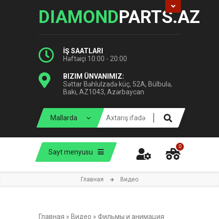
DIAMOND
PARTS.AZ
İŞ SAATLARI
Həftəiçi 10:00 - 20:00
BIZIM ÜNVANIMIZ:
Səttar Bəhlulzadə küç, 52A, Bülbulə,
Bakı, AZ1043, Azərbaycan
0
Sayt menyusu
Главная
Видео
Главная
»
Видео
»
Фильмы и анимация