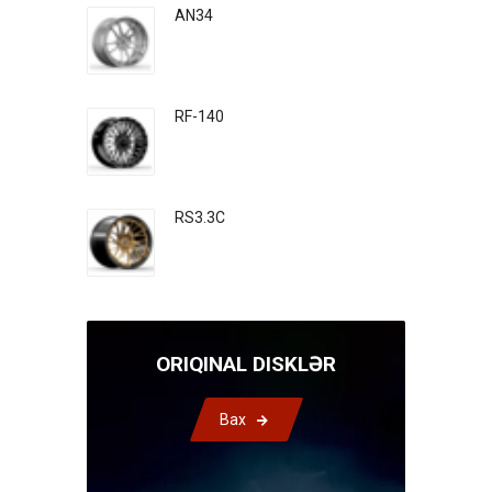
AN34
RF-140
RS3.3C
ORIQINAL DISKLƏR
Bax