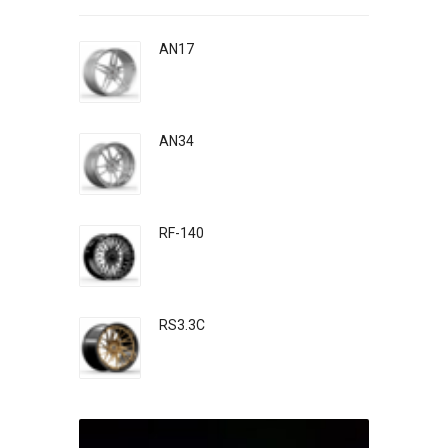
AN17
AN34
RF-140
RS3.3C