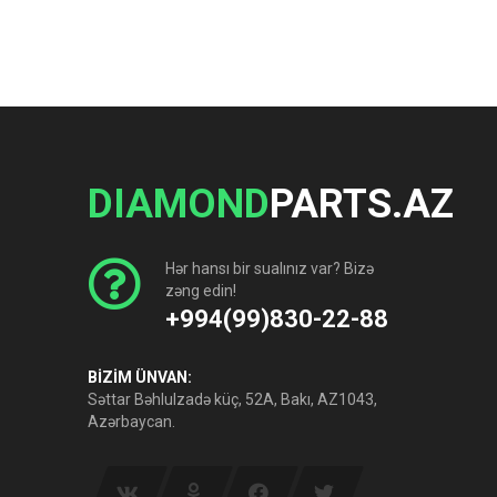
DIAMOND
PARTS.AZ
Hər hansı bir sualınız var? Bizə
zəng edin!
+994(99)830-22-88
BİZİM ÜNVAN:
Səttar Bəhlulzadə küç, 52A, Bakı, AZ1043,
Azərbaycan.