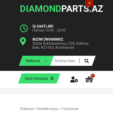
DIAMOND
PARTS.AZ
İŞ SAATLARI
Həftəiçi 10:00 - 20:00
BIZIM ÜNVANIMIZ:
Səttar Bəhlulzadə küç, 52A, Bülbulə,
Bakı, AZ1043, Azərbaycan
0
Sayt menyusu
Главная
»
Онлайн игры
»
Стратегии