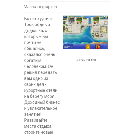
Магнат курортов
Вот это удача!
Троюродный
дядюшка, с
которым вы
почти не
общались,
оказался очень
богатым
Рейтинг
:
0.0
/
0
человеком. Он
решил передать
вам одно из
своих дел -
курортные отели
на берегу моря.
Доходный бизнес
и увлекательное
занятие!
Развивайте
места отдыха,
стройте новые