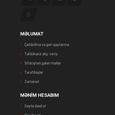
MƏLUMAT
Çatdırılma və geri qaytarma
Təhlükəsiz alış -veriş
Sifarişnən gələn mallar
Tərəfdaşlar
Zəmanət
MƏNİM HESABIM
Sayta daxil ol