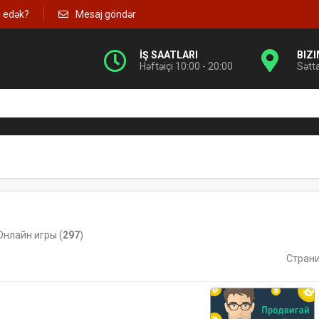
g edək?
Mesaj göndər
İŞ SAATLARI
BIZ
Həftəiçi 10:00 - 20:00
Sətt
Онлайн игры
(
297
)
Стран