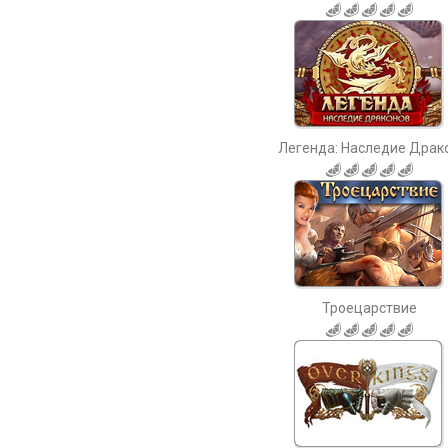
Легенда: Наследие Драко.
Троецарствие