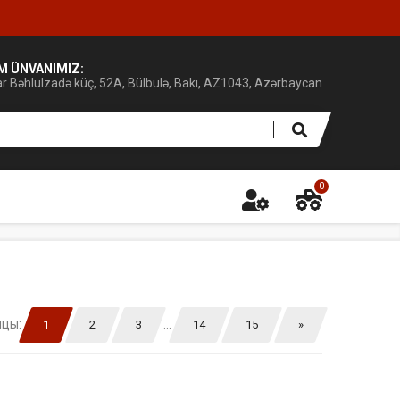
IM ÜNVANIMIZ:
ar Bəhlulzadə küç, 52A, Bülbulə, Bakı, AZ1043, Azərbaycan
0
ицы
:
...
1
2
3
14
15
»