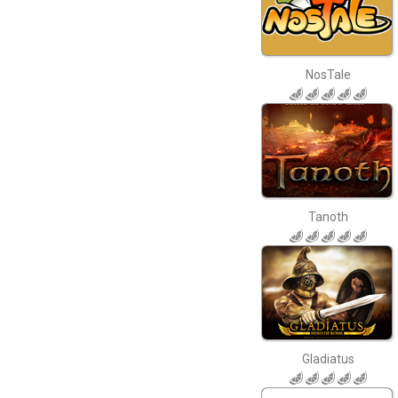
NosTale
Tanoth
Gladiatus