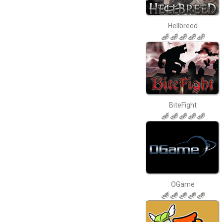
Hellbreed
BiteFight
OGame