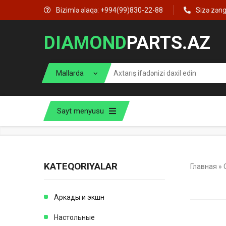
Bizimlə əlaqə: +994(99)830-22-88
Sizə zən
DIAMOND
PARTS.AZ
Sayt menyusu
KATEQORIYALAR
Главная
»
Аркады и экшн
Настольные