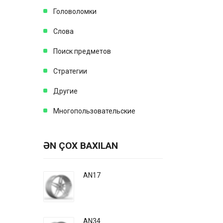
Головоломки
Слова
Поиск предметов
Стратегии
Другие
Многопользовательские
ƏN ÇOX BAXILAN
AN17
AN34