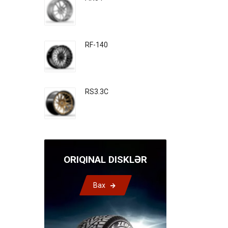
RF-140
RS3.3C
ORIQINAL DISKLƏR
Bax