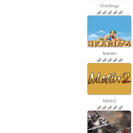
OverKings
Ikariam
Metin2