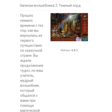
Записки волшебника 2. Темный лорд
Прошло
немало
времени с тех
пор, как вы
вернулись из
первого
путешествия
по сказочной
Рейтинг
:
0.0
/
0
стране. Вы
ждали
продолжения
чудес, но ваш
учитель,
мудрый
волшебник,
который
общался с
вами при
помощи
магической