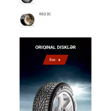
RS3.3C
ORIQINAL DISKLƏR
Bax