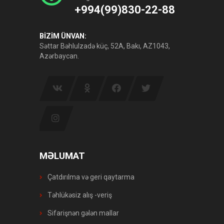
+994(99)830-22-88
BİZİM ÜNVAN:
Səttar Bəhlulzadə küç, 52A, Bakı, AZ1043,
Azərbaycan.
MƏLUMAT
Çatdırılma və geri qaytarma
Təhlükəsiz alış -veriş
Sifarişnən gələn mallar