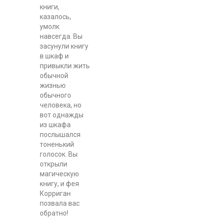
книги,
казалось,
умолк
навсегда. Вы
засунули книгу
в шкаф и
привыкли жить
обычной
жизнью
обычного
человека, но
вот однажды
из шкафа
послышался
тоненький
голосок. Вы
открыли
магическую
книгу, и фея
Корриган
позвала вас
обратно!