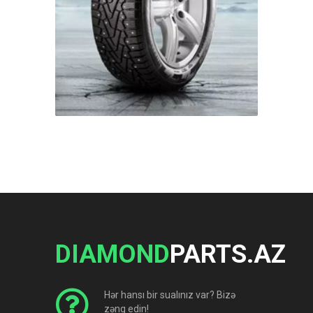
DIAMOND
PARTS.AZ
Hər hansı bir sualınız var? Bizə
zəng edin!