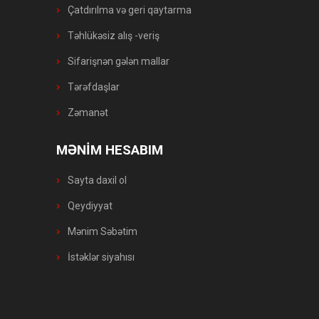
Çatdırılma və geri qaytarma
Təhlükəsiz alış -veriş
Sifarişnən gələn mallar
Tərəfdaşlar
Zəmanət
MƏNİM HESABIM
Sayta daxil ol
Qeydiyyat
Mənim Səbətim
İstəklər siyahısı