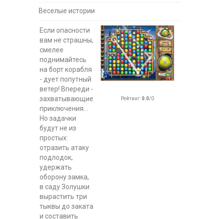
Веселые истории
Если опасности
вам не страшны,
смелее
поднимайтесь
на борт корабля
- дует попутный
ветер! Впереди -
захватывающие
Рейтинг
:
0.0
/
0
приключения...
Но задачки
будут не из
простых:
отразить атаку
подлодок,
удержать
оборону замка,
в саду Золушки
вырастить три
тыквы до заката
и составить