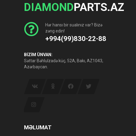
DIAMOND
PARTS.AZ
Hər hansı bir sualınız var? Bizə
zəng edin!
+994(99)830-22-88
BİZİM ÜNVAN:
Səttar Bəhlulzadə küç, 52A, Bakı, AZ1043,
Azərbaycan.
MƏLUMAT