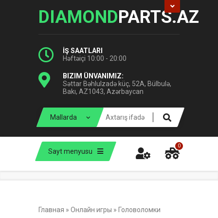
DIAMOND
PARTS.AZ
İŞ SAATLARI
Həftəiçi 10:00 - 20:00
BIZIM ÜNVANIMIZ:
Səttar Bəhlulzadə küç, 52A, Bülbulə,
Bakı, AZ1043, Azərbaycan
0
Sayt menyusu
Главная
»
Онлайн игры
»
Головоломки