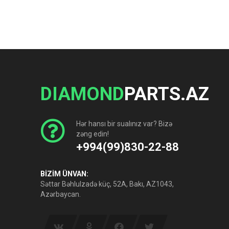
DIAMOND
PARTS.AZ
Hər hansı bir sualınız var? Bizə
zəng edin!
+994(99)830-22-88
BİZİM ÜNVAN:
Səttar Bəhlulzadə küç, 52A, Bakı, AZ1043,
Azərbaycan.