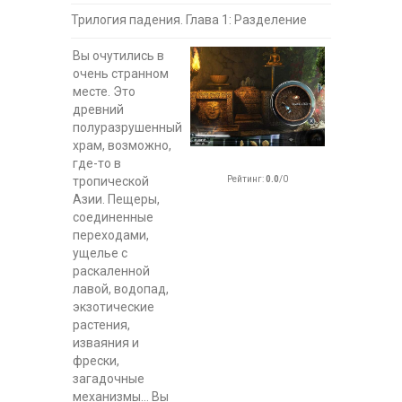
Трилогия падения. Глава 1: Разделение
Вы очутились в
очень странном
месте. Это
древний
полуразрушенный
храм, возможно,
где-то в
Рейтинг
:
0.0
/
0
тропической
Азии. Пещеры,
соединенные
переходами,
ущелье с
раскаленной
лавой, водопад,
экзотические
растения,
изваяния и
фрески,
загадочные
механизмы… Вы