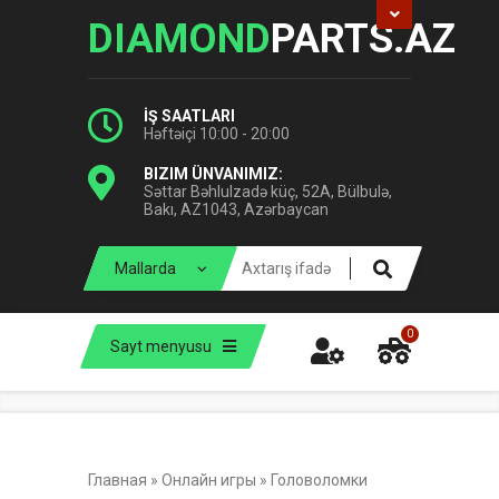
DIAMOND
PARTS.AZ
İŞ SAATLARI
Həftəiçi 10:00 - 20:00
BIZIM ÜNVANIMIZ:
Səttar Bəhlulzadə küç, 52A, Bülbulə,
Bakı, AZ1043, Azərbaycan
0
Sayt menyusu
Главная
»
Онлайн игры
»
Головоломки