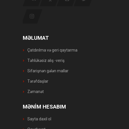
MƏLUMAT
Çatdırılma və geri qaytarma
Təhlükəsiz alış -veriş
Sifarişnən gələn mallar
Tərəfdaşlar
Zəmanət
MƏNİM HESABIM
Sayta daxil ol