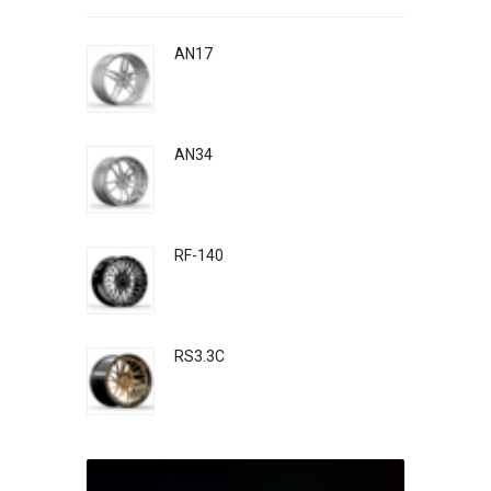
AN17
AN34
RF-140
RS3.3C