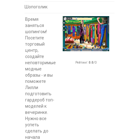
Шопоголик
Время
заняться
шопингом!
Посетите
торговый
центр,
создайте
неповторимые
Рейтинг
:
0.0
/
0
модные
образы - и вы
поможете
Лилли
подготовить
гардероб топ-
моделей к
вечеринке.
Нужно все
успеть
сделать до
начала