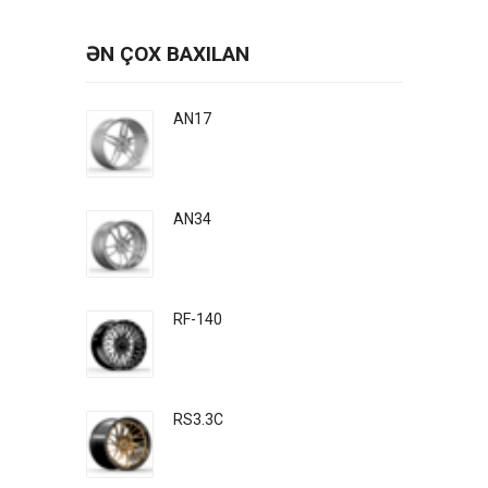
ƏN ÇOX BAXILAN
AN17
AN34
RF-140
RS3.3C