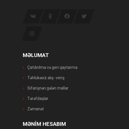
MƏLUMAT
Çatdırılma və geri qaytarma
Təhlükəsiz alış -veriş
Sifarişnən gələn mallar
Tərəfdaşlar
Zəmanət
MƏNİM HESABIM