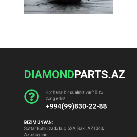
DIAMOND
PARTS.AZ
Hər hansı bir sualınız var? Bizə
zəng edin!
+994(99)830-22-88
BİZİM ÜNVAN:
Səttar Bəhlulzadə küç, 52A, Bakı, AZ1043,
Azərbaycan.