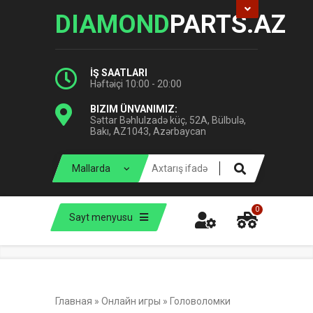
DIAMOND
PARTS.AZ
İŞ SAATLARI
Həftəiçi 10:00 - 20:00
BIZIM ÜNVANIMIZ:
Səttar Bəhlulzadə küç, 52A, Bülbulə,
Bakı, AZ1043, Azərbaycan
0
Sayt menyusu
Главная
»
Онлайн игры
»
Головоломки