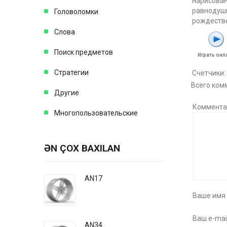
нарисован
равнодушн
Головоломки
рождестве
Слова
Поиск предметов
Играть онл
Стратегии
Счетчики
:
Всего ком
Другие
Коммента
Многопользовательские
ƏN ÇOX BAXILAN
AN17
Ваше имя 
Ваш e-mail
AN34