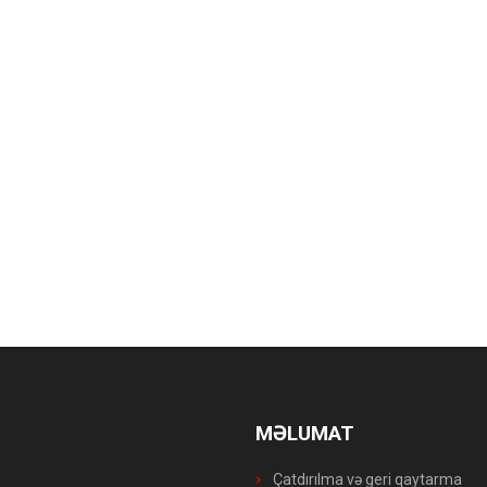
MƏLUMAT
Çatdırılma və geri qaytarma