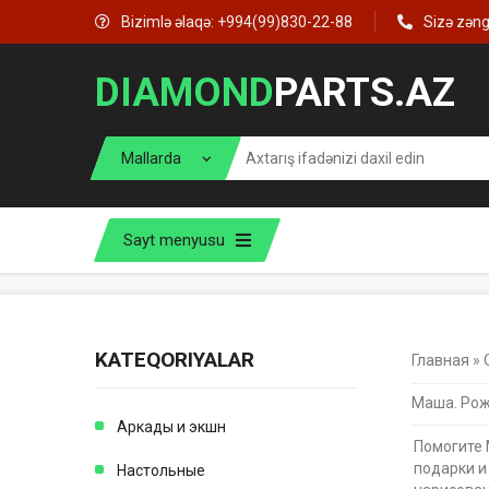
Bizimlə əlaqə: +994(99)830-22-88
Sizə zən
DIAMOND
PARTS.AZ
Sayt menyusu
KATEQORIYALAR
Главная
»
Маша. Рож
Аркады и экшн
Помогите 
подарки и
Настольные