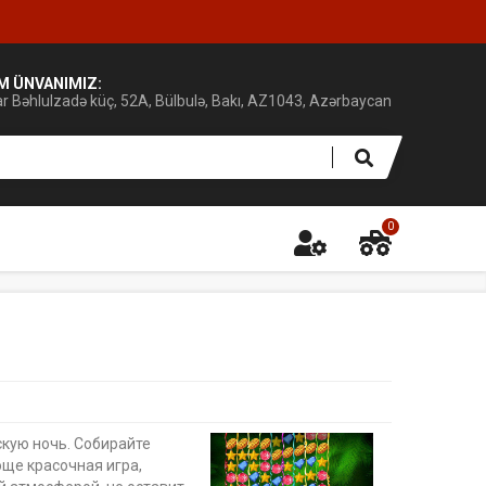
IM ÜNVANIMIZ:
ar Bəhlulzadə küç, 52A, Bülbulə, Bakı, AZ1043, Azərbaycan
0
кую ночь. Собирайте
юще красочная игра,