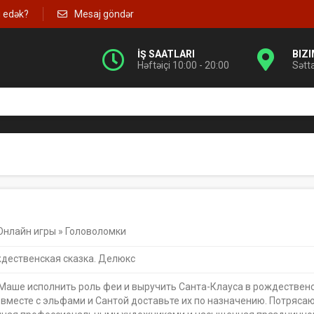
g edək?
Mesaj göndər
İŞ SAATLARI
BIZ
Həftəiçi 10:00 - 20:00
Sətt
Онлайн игры
»
Головоломки
дественская сказка. Делюкс
Маше исполнить роль феи и выручить Санта-Клауса в рождественс
 вместе с эльфами и Сантой доставьте их по назначению. Потряса