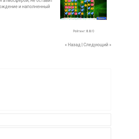
 атмосферой, не оставит
вождение и наполненный
Рейтинг
:
0.0
/
0
« Назад
|
Следующий »