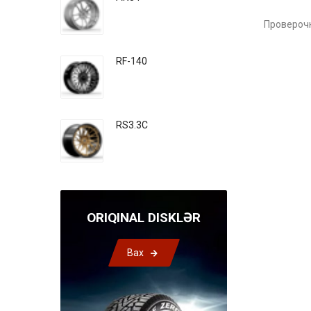
Проверочн
RF-140
RS3.3C
ORIQINAL DISKLƏR
Bax