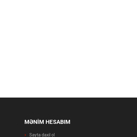
MƏNİM HESABIM
Sayta daxil ol