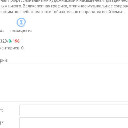
ная профессиональными художниками и насыщенная праздничной
ым никого. Великолепная графика, отличное музыкальное сопро
нским волшебством сюжет обязательно понравятся всей семье.
айн
Скачать для
PC
323
/
0
/
196
ментариев
:
0
рий:
*:
 *: