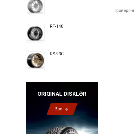
Проверочн
RF-140
RS3.3C
ORIQINAL DISKLƏR
Bax