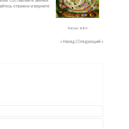
абеи. Составляйте звенья
айтесь отважно и верните
Рейтинг
:
0.0
/
0
« Назад
|
Следующий »