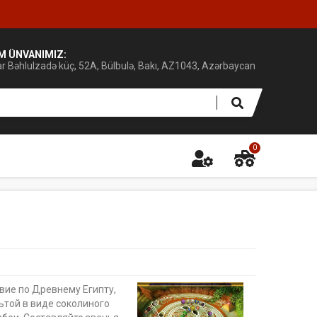
IM ÜNVANIMIZ:
ar Bəhlulzadə küç, 52A, Bülbulə, Bakı, AZ1043, Azərbaycan
0
вие по Древнему Египту,
той в виде соколиного