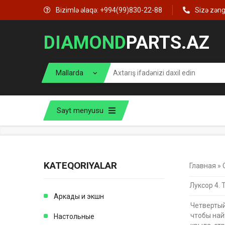
Bizimlə əlaqə: +994(99)830-22-88
Sizə zən
DIAMOND
PARTS.AZ
Sayt menyusu
KATEQORIYALAR
Главная
»
Луксор 4.
Аркады и экшн
Четвертый
чтобы най
Настольные