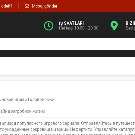
g edək?
Mesaj göndər
İŞ SAATLARI
BIZ
Həftəiçi 10:00 - 20:00
Sətt
Онлайн игры
»
Головоломки
 Тайна загробной жизни
 эпизод популярного игрового сериала. Отправляйтесь в путешест
ти украденные сокровища царицы Нефертити. Управляйте катапуль