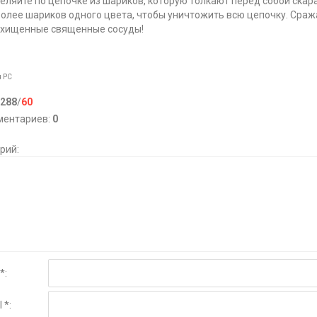
реляйте по цепочке из шариков, которую толкают перед собой скар
 более шариков одного цвета, чтобы уничтожить всю цепочку. Сраж
охищенные священные сосуды!
я
PC
288
/
60
ментариев
:
0
рий:
*:
 *: