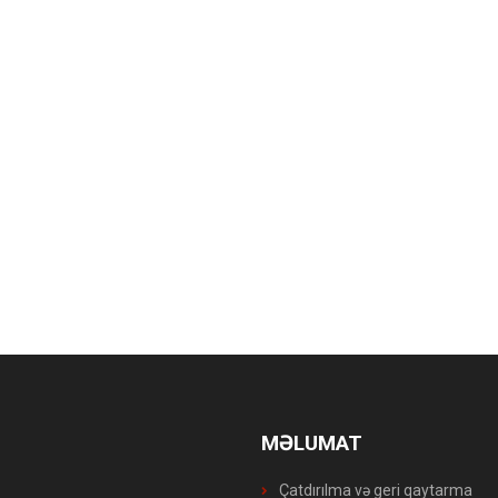
MƏLUMAT
Çatdırılma və geri qaytarma