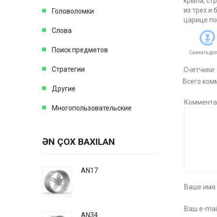
крыла, ст
из трех и
Головоломки
царице п
Слова
Поиск предметов
Скачать дл
Стратегии
Счетчики
:
Всего ком
Другие
Коммента
Многопользовательские
ƏN ÇOX BAXILAN
AN17
Ваше имя 
Ваш e-mail
AN34