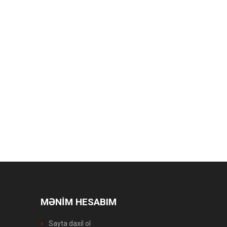
MƏNİM HESABIM
Sayta daxil ol