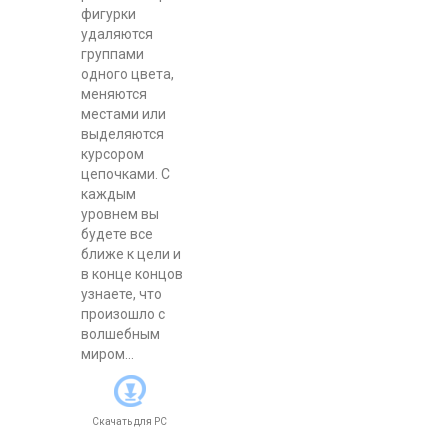
фигурки
удаляются
группами
одного цвета,
меняются
местами или
выделяются
курсором
цепочками. С
каждым
уровнем вы
будете все
ближе к цели и
в конце концов
узнаете, что
произошло с
волшебным
миром...
Скачать для
PC