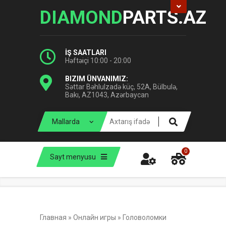
DIAMOND
PARTS.AZ
İŞ SAATLARI
Həftəiçi 10:00 - 20:00
BIZIM ÜNVANIMIZ:
Səttar Bəhlulzadə küç, 52A, Bülbulə,
Bakı, AZ1043, Azərbaycan
0
Sayt menyusu
Главная
»
Онлайн игры
»
Головоломки