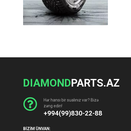
DIAMOND
PARTS.AZ
Hər hansı bir sualınız var? Bizə
zəng edin!
+994(99)830-22-88
BİZİM ÜNVAN: