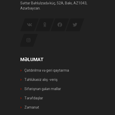
Səttar Bəhlulzadə küç, 52A, Bakı, AZ1043,
Azərbaycan.
MƏLUMAT
Çatdırılma və geri qaytarma
Təhlükəsiz alış -veriş
Sifarişnən gələn mallar
Tərəfdaşlar
Zəmanət