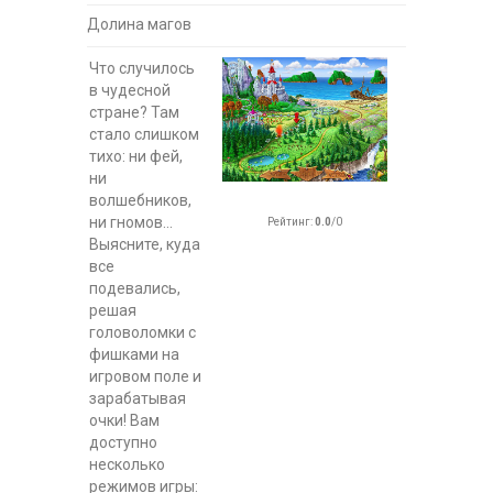
Долина магов
Что случилось
в чудесной
стране? Там
стало слишком
тихо: ни фей,
ни
волшебников,
ни гномов...
Рейтинг
:
0.0
/
0
Выясните, куда
все
подевались,
решая
головоломки с
фишками на
игровом поле и
зарабатывая
очки! Вам
доступно
несколько
режимов игры: