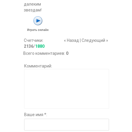
далеким
звездам!
Играть онлайн
Счетчики
:
« Назад
|
Следующий »
2136
/
1880
Всего комментариев
:
0
Комментарий:
Ваше имя *: