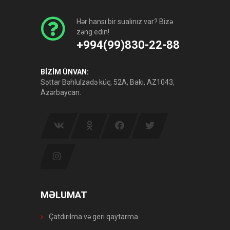
Hər hansı bir sualınız var? Bizə
zəng edin!
+994(99)830-22-88
BİZİM ÜNVAN:
Səttar Bəhlulzadə küç, 52A, Bakı, AZ1043,
Azərbaycan.
MƏLUMAT
Çatdırılma və geri qaytarma