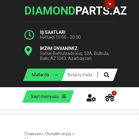
DIAMOND
PARTS.AZ
İŞ SAATLARI
Həftəiçi 10:00 - 20:00
BIZIM ÜNVANIMIZ:
Səttar Bəhlulzadə küç, 52A, Bülbulə,
Bakı, AZ1043, Azərbaycan
0
Sayt menyusu
Главная
»
Онлайн игры
»