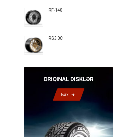
RF-140
RS3.3C
ORIQINAL DISKLƏR
Bax