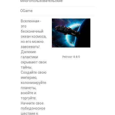
Многопользовательские
OGame
Вселенная -
это
бесконечный
океан космоса,
но его можно
завоевать!
Далекие
галактики
Рейтинг
:
0.0
/
0
скрывают свои
тайны.
Создайте свою
империю,
колонизируйте
планеты,
воюйте и
торгуйте.
Начните свое
победоносное
шествие к