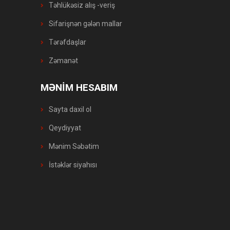
Təhlükəsiz alış -veriş
Sifarişnən gələn mallar
Tərəfdaşlar
Zəmanət
MƏNİM HESABIM
Sayta daxil ol
Qeydiyyat
Mənim Səbətim
İstəklər siyahısı