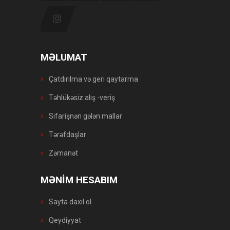
MƏLUMAT
Çatdırılma və geri qaytarma
Təhlükəsiz alış -veriş
Sifarişnən gələn mallar
Tərəfdaşlar
Zəmanət
MƏNİM HESABIM
Sayta daxil ol
Qeydiyyat