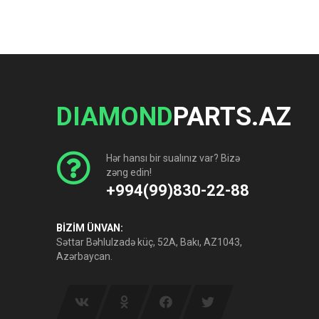
DIAMOND
PARTS.AZ
Hər hansı bir sualınız var? Bizə
zəng edin!
+994(99)830-22-88
BİZİM ÜNVAN:
Səttar Bəhlulzadə küç, 52A, Bakı, AZ1043,
Azərbaycan.