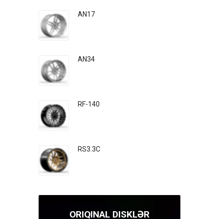
AN17
AN34
RF-140
RS3.3C
ORIQINAL DISKLƏR