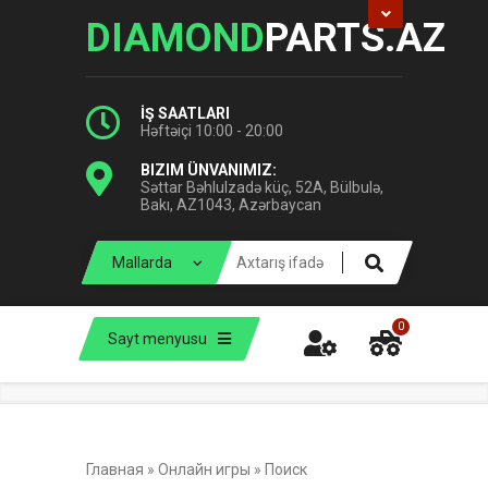
DIAMOND
PARTS.AZ
İŞ SAATLARI
Həftəiçi 10:00 - 20:00
BIZIM ÜNVANIMIZ:
Səttar Bəhlulzadə küç, 52A, Bülbulə,
Bakı, AZ1043, Azərbaycan
0
Sayt menyusu
Главная
»
Онлайн игры
»
Поиск