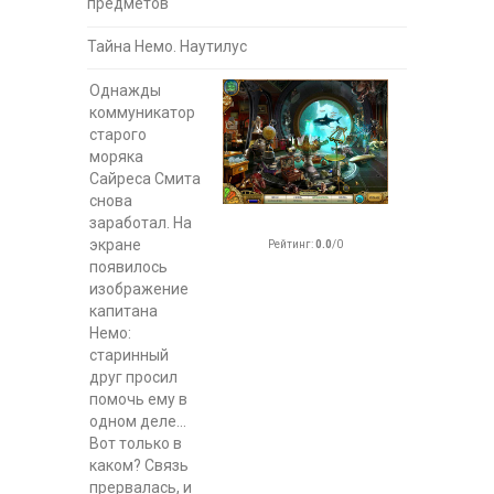
предметов
Тайна Немо. Наутилус
Однажды
коммуникатор
старого
моряка
Сайреса Смита
снова
заработал. На
экране
Рейтинг
:
0.0
/
0
появилось
изображение
капитана
Немо:
старинный
друг просил
помочь ему в
одном деле...
Вот только в
каком? Связь
прервалась, и