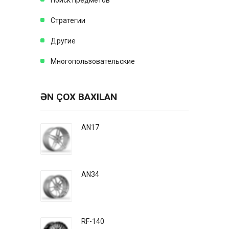
Поиск предметов
Стратегии
Другие
Многопользовательские
ƏN ÇOX BAXILAN
AN17
AN34
RF-140