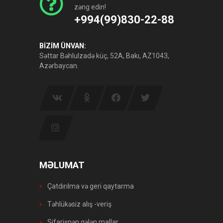
zəng edin!
+994(99)830-22-88
BİZİM ÜNVAN:
Səttar Bəhlulzadə küç, 52A, Bakı, AZ1043,
Azərbaycan.
MƏLUMAT
Çatdırılma və geri qaytarma
Təhlükəsiz alış -veriş
Sifarişnən gələn mallar