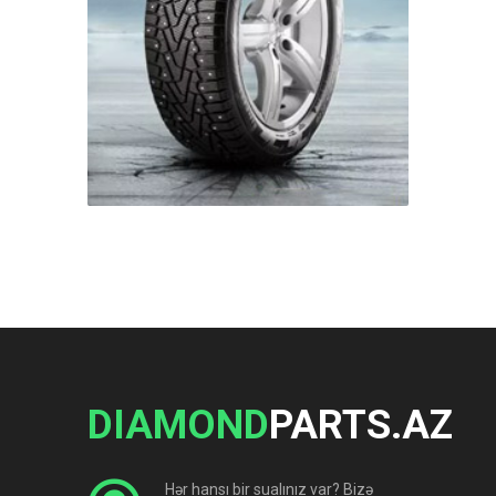
DIAMOND
PARTS.AZ
Hər hansı bir sualınız var? Bizə