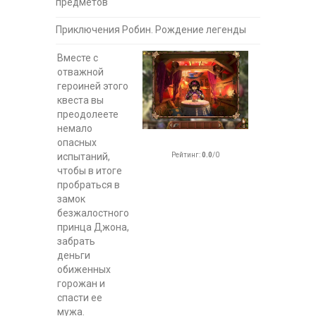
предметов
Приключения Робин. Рождение легенды
Вместе с
отважной
героиней этого
квеста вы
преодолеете
немало
опасных
Рейтинг
:
0.0
/
0
испытаний,
чтобы в итоге
пробраться в
замок
безжалостного
принца Джона,
забрать
деньги
обиженных
горожан и
спасти ее
мужа.