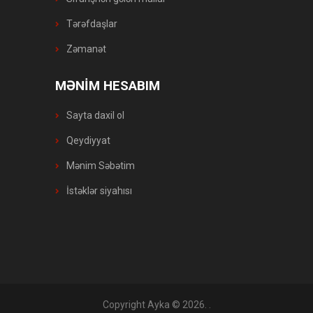
Tərəfdaşlar
Zəmanət
MƏNİM HESABIM
Sayta daxil ol
Qeydiyyat
Mənim Səbətim
İstəklər siyahısı
Copyright Ayka © 2026
. .