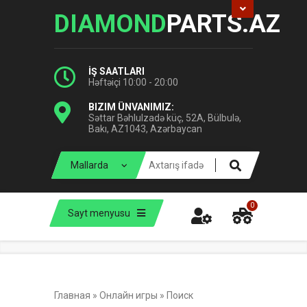
DIAMOND
PARTS.AZ
İŞ SAATLARI
Həftəiçi 10:00 - 20:00
BIZIM ÜNVANIMIZ:
Səttar Bəhlulzadə küç, 52A, Bülbulə,
Bakı, AZ1043, Azərbaycan
0
Sayt menyusu
Главная
»
Онлайн игры
»
Поиск