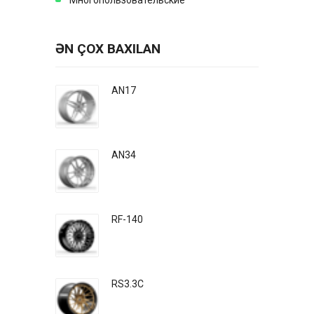
Многопользовательские
ƏN ÇOX BAXILAN
AN17
AN34
RF-140
RS3.3C