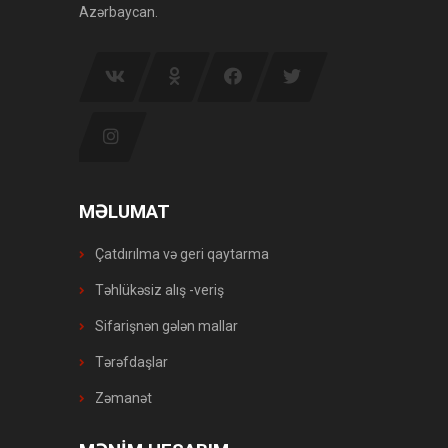
Azərbaycan.
MƏLUMAT
Çatdırılma və geri qaytarma
Təhlükəsiz alış -veriş
Sifarişnən gələn mallar
Tərəfdaşlar
Zəmanət