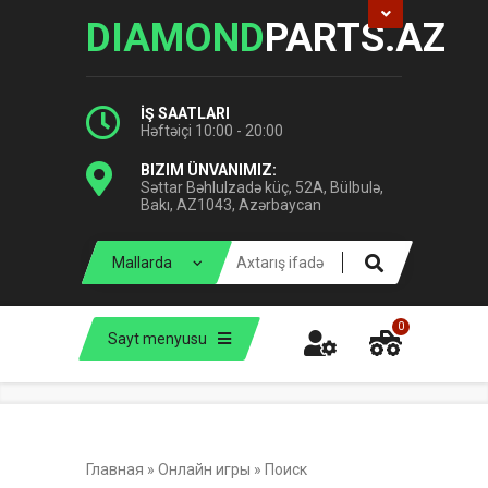
DIAMOND
PARTS.AZ
İŞ SAATLARI
Həftəiçi 10:00 - 20:00
BIZIM ÜNVANIMIZ:
Səttar Bəhlulzadə küç, 52A, Bülbulə,
Bakı, AZ1043, Azərbaycan
0
Sayt menyusu
Главная
»
Онлайн игры
»
Поиск