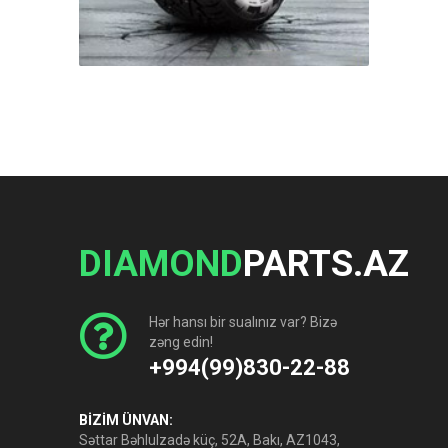
DIAMOND
PARTS.AZ
Hər hansı bir sualınız var? Bizə
zəng edin!
+994(99)830-22-88
BİZİM ÜNVAN:
Səttar Bəhlulzadə küç, 52A, Bakı, AZ1043,