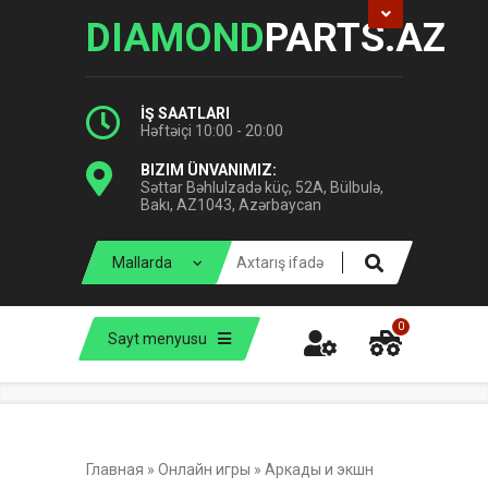
DIAMOND
PARTS.AZ
İŞ SAATLARI
Həftəiçi 10:00 - 20:00
BIZIM ÜNVANIMIZ:
Səttar Bəhlulzadə küç, 52A, Bülbulə,
Bakı, AZ1043, Azərbaycan
0
Sayt menyusu
Главная
»
Онлайн игры
»
Аркады и экшн