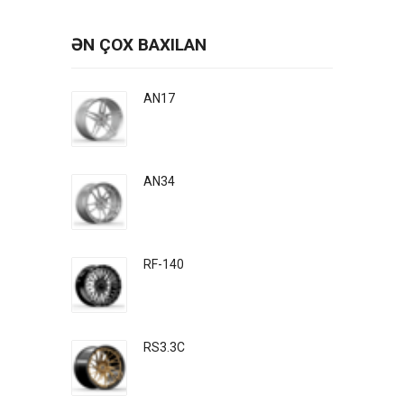
ƏN ÇOX BAXILAN
AN17
AN34
RF-140
RS3.3C