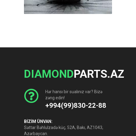
DIAMOND
PARTS.AZ
Hər hansı bir sualınız var? Bizə
zəng edin!
+994(99)830-22-88
BİZİM ÜNVAN:
Səttar Bəhlulzadə küç, 52A, Bakı, AZ1043,
Azərbaycan.