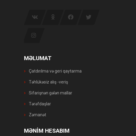
MƏLUMAT
Çatdırılma və geri qaytarma
Təhlükəsiz alış -veriş
Sifarişnən gələn mallar
Tərəfdaşlar
Zəmanət
MƏNİM HESABIM