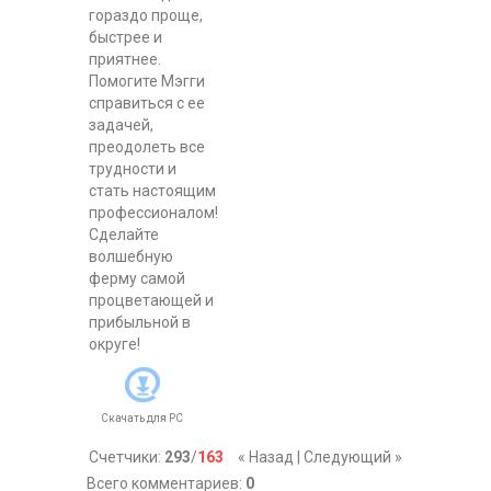
гораздо проще,
быстрее и
приятнее.
Помогите Мэгги
справиться с ее
задачей,
преодолеть все
трудности и
стать настоящим
профессионалом!
Сделайте
волшебную
ферму самой
процветающей и
прибыльной в
округе!
Скачать для
PC
Счетчики
:
293
/
163
« Назад
|
Следующий »
Всего комментариев
:
0