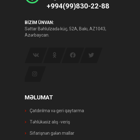
+994(99)830-22-88
BİZİM ÜNVAN:
Səttar Bəhlulzadə küç, 52A, Bakı, AZ1043,
Azərbaycan.
MƏLUMAT
Çatdırılma və geri qaytarma
Təhlükəsiz alış -veriş
Sifarişnən gələn mallar