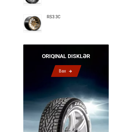
RS3.3C
ORIQINAL DISKLƏR
Bax