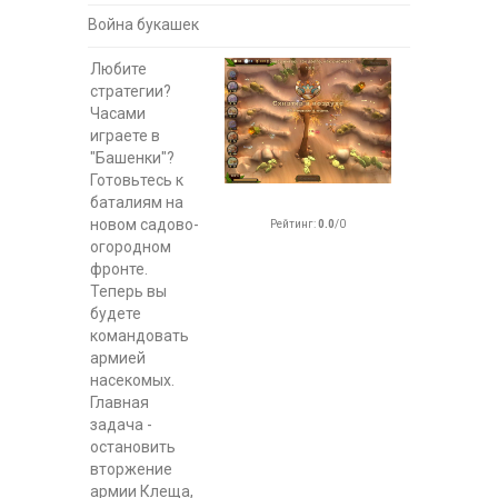
Война букашек
Любите
стратегии?
Часами
играете в
"Башенки"?
Готовьтесь к
баталиям на
новом садово-
Рейтинг
:
0.0
/
0
огородном
фронте.
Теперь вы
будете
командовать
армией
насекомых.
Главная
задача -
остановить
вторжение
армии Клеща,