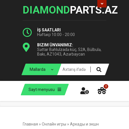
DIAMOND
PARTS.AZ
İŞ SAATLARI
Həftəiçi 10:00 - 20:00
BIZIM ÜNVANIMIZ:
Səttar Bəhlulzadə küç, 52A, Bülbulə,
Bakı, AZ1043, Azərbaycan
0
Sayt menyusu
Главная
»
Онлайн игры
»
Аркады и экшн