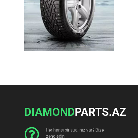
DIAMOND
PARTS.AZ
Hər hansı bir sualınız var? Bizə
zəng edin!