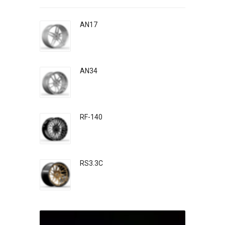
AN17
AN34
RF-140
RS3.3C