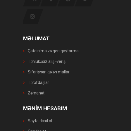
MƏLUMAT
Çatdırılma və geri qaytarma
Təhlükəsiz alış -veriş
Sifarişnən gələn mallar
Tərəfdaşlar
Zəmanət
MƏNİM HESABIM
Sayta daxil ol