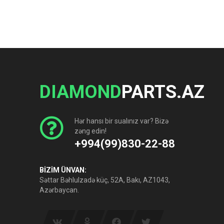
DIAMOND
PARTS.AZ
Hər hansı bir sualınız var? Bizə
zəng edin!
+994(99)830-22-88
BİZİM ÜNVAN:
Səttar Bəhlulzadə küç, 52A, Bakı, AZ1043,
Azərbaycan.