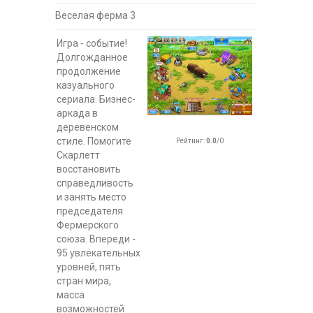
Веселая ферма 3
Игра - событие!
Долгожданное
продолжение
казуального
сериала. Бизнес-
аркада в
деревенском
стиле. Помогите
Рейтинг
:
0.0
/
0
Скарлетт
восстановить
справедливость
и занять место
председателя
Фермерского
союза. Впереди -
95 увлекательных
уровней, пять
стран мира,
масса
возможностей