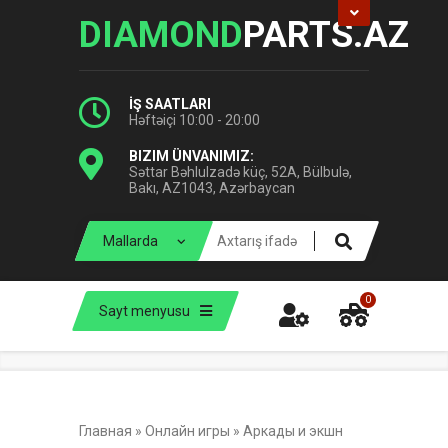
DIAMOND
PARTS.AZ
İŞ SAATLARI
Həftəiçi 10:00 - 20:00
BIZIM ÜNVANIMIZ:
Səttar Bəhlulzadə küç, 52A, Bülbulə,
Bakı, AZ1043, Azərbaycan
0
Sayt menyusu
Главная
»
Онлайн игры
»
Аркады и экшн