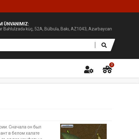
IM ÜNVANIMIZ:
ar Bəhlulzadə küç, 52A, Bülbulə, Bakı, AZ1043, Azərbaycan
0
рии. Сначала он был
ант в белом халате