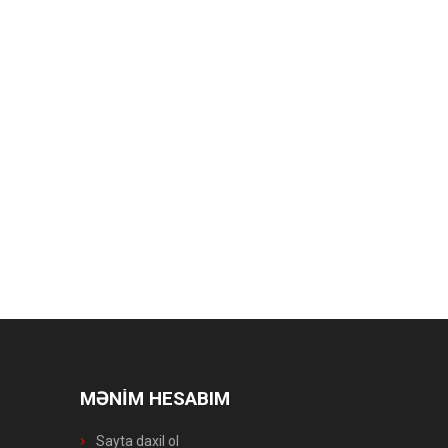
MƏNİM HESABIM
Sayta daxil ol