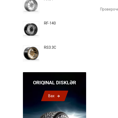
Проверочн
RF-140
RS3.3C
ORIQINAL DISKLƏR
Bax