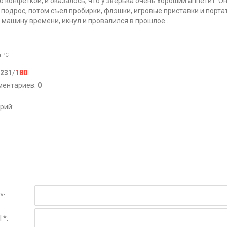
го конфеткой, и оказалось, что у зверька очень хороший аппетит. О
подрос, потом съел пробирки, флэшки, игровые приставки и порта
 машину времени, икнул и провалился в прошлое…
я
PC
231
/
180
ментариев
:
0
рий:
*:
 *: