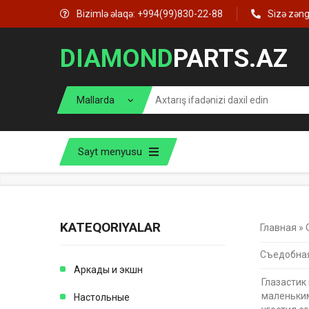
Bizimlə əlaqə: +994(99)830-22-88
Sizə zən
DIAMOND
PARTS.AZ
Sayt menyusu
KATEQORIYALAR
Главная
»
Съедобная
Аркады и экшн
Глазастик
маленьким
Настольные