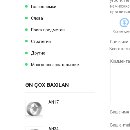
угостил е
немножко 
Головоломки
проглотил
Слова
Поиск предметов
Скачать дл
Стратегии
Счетчики
:
Всего ком
Другие
Коммента
Многопользовательские
ƏN ÇOX BAXILAN
AN17
Ваше имя 
Ваш e-mail
AN34