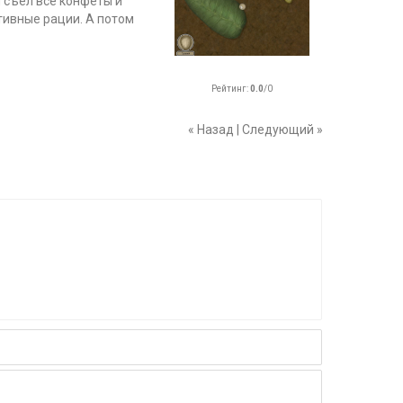
н съел все конфеты и
тивные рации. А потом
Рейтинг
:
0.0
/
0
« Назад
|
Следующий »