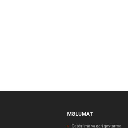
MƏLUMAT
Çatdırılma və geri qaytarma