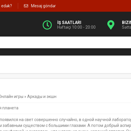
g edək?
Mesaj göndər
İŞ SAATLARI
BIZ
Həftəiçi 10:00 - 20:00
Sətt
Онлайн игры
»
Аркады и экшн
 планета
 появился на свет совершенно случайно, в одной научной лаборато
 забавным существом с большими глазами. А потом добрый аспир