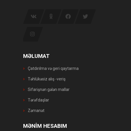
MƏLUMAT
Çatdırılma və geri qaytarma
Təhlükəsiz alış -veriş
Sifarişnən gələn mallar
Tərəfdaşlar
Zəmanət
MƏNİM HESABIM