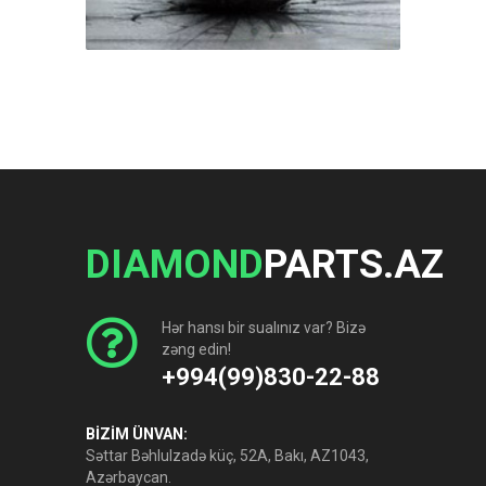
DIAMOND
PARTS.AZ
Hər hansı bir sualınız var? Bizə
zəng edin!
+994(99)830-22-88
BİZİM ÜNVAN:
Səttar Bəhlulzadə küç, 52A, Bakı, AZ1043,
Azərbaycan.