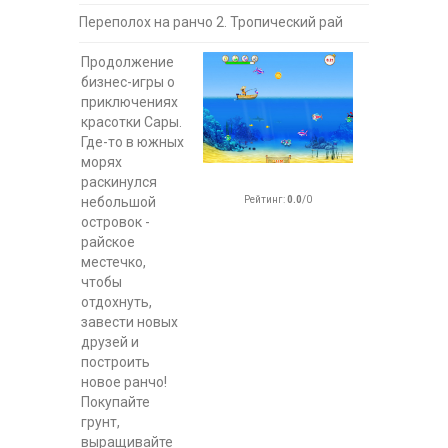
Переполох на ранчо 2. Тропический рай
Продолжение
бизнес-игры о
приключениях
красотки Сары.
Где-то в южных
морях
раскинулся
Рейтинг
:
0.0
/
0
небольшой
островок -
райское
местечко,
чтобы
отдохнуть,
завести новых
друзей и
построить
новое ранчо!
Покупайте
грунт,
выращивайте