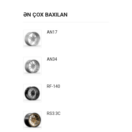
ƏN ÇOX BAXILAN
AN17
AN34
RF-140
RS3.3C