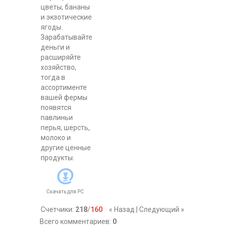
цветы, бананы
и экзотические
ягоды.
Зарабатывайте
деньги и
расширяйте
хозяйство,
тогда в
ассортименте
вашей фермы
появятся
павлиньи
перья, шерсть,
молоко и
другие ценные
продукты.
Скачать для
PC
Счетчики
:
218
/
160
« Назад
|
Следующий »
Всего комментариев
:
0