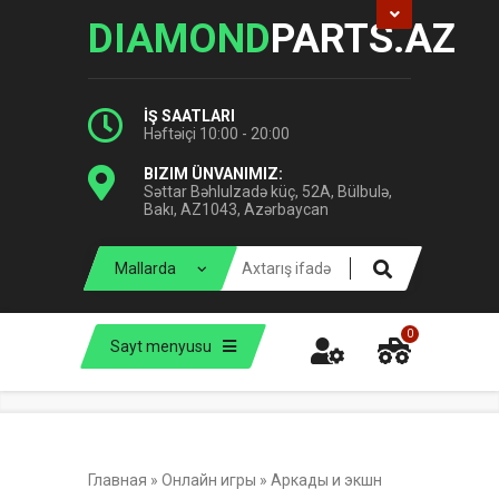
DIAMOND
PARTS.AZ
İŞ SAATLARI
Həftəiçi 10:00 - 20:00
BIZIM ÜNVANIMIZ:
Səttar Bəhlulzadə küç, 52A, Bülbulə,
Bakı, AZ1043, Azərbaycan
0
Sayt menyusu
Главная
»
Онлайн игры
»
Аркады и экшн