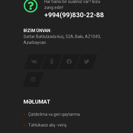
Hər hansı bir sualınız var? Bizə
zəng edin!
+994(99)830-22-88
BİZİM ÜNVAN:
Səttar Bəhlulzadə küç, 52A, Bakı, AZ1043,
Azərbaycan.
MƏLUMAT
Çatdırılma və geri qaytarma
Təhlükəsiz alış -veriş