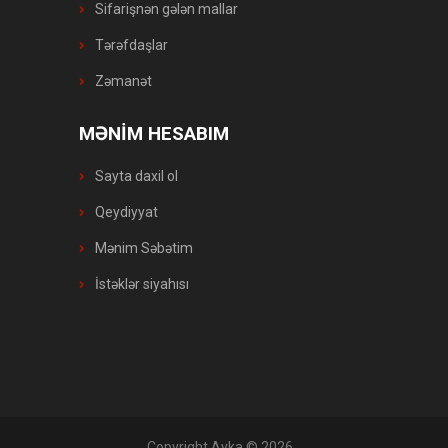
Sifarişnən gələn mallar
Tərəfdaşlar
Zəmanət
MƏNİM HESABIM
Sayta daxil ol
Qeydiyyat
Mənim Səbətim
İstəklər siyahısı
Copyright Ayka © 2026
. .