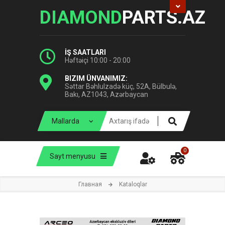
DIAMOND
PARTS.AZ
İŞ SAATLARI
Həftəiçi 10:00 - 20:00
BIZIM ÜNVANIMIZ:
Səttar Bəhlulzadə küç, 52A, Bülbulə,
Bakı, AZ1043, Azərbaycan
0
Sayt menyusu
Главная
Kataloqlar