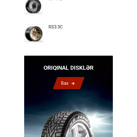
RS3.3C
ORIQINAL DISKLƏR
Bax