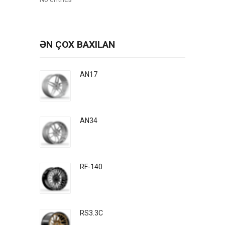
ƏN ÇOX BAXILAN
AN17
AN34
RF-140
RS3.3C