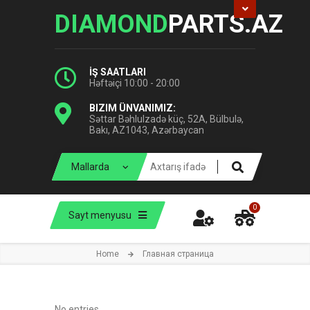
DIAMOND
PARTS.AZ
İŞ SAATLARI
Həftəiçi 10:00 - 20:00
BIZIM ÜNVANIMIZ:
Səttar Bəhlulzadə küç, 52A, Bülbulə,
Bakı, AZ1043, Azərbaycan
0
Sayt menyusu
Home
Главная страница
No entries