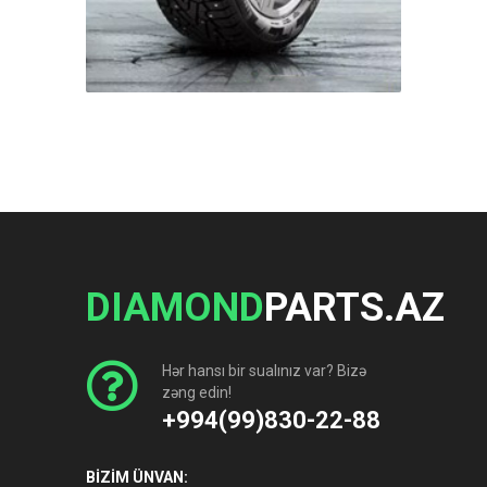
DIAMOND
PARTS.AZ
Hər hansı bir sualınız var? Bizə
zəng edin!
+994(99)830-22-88
BİZİM ÜNVAN: