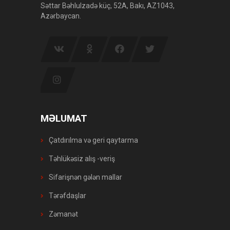
Səttar Bəhlulzadə küç, 52A, Bakı, AZ1043,
Azərbaycan.
MƏLUMAT
Çatdırılma və geri qaytarma
Təhlükəsiz alış -veriş
Sifarişnən gələn mallar
Tərəfdaşlar
Zəmanət